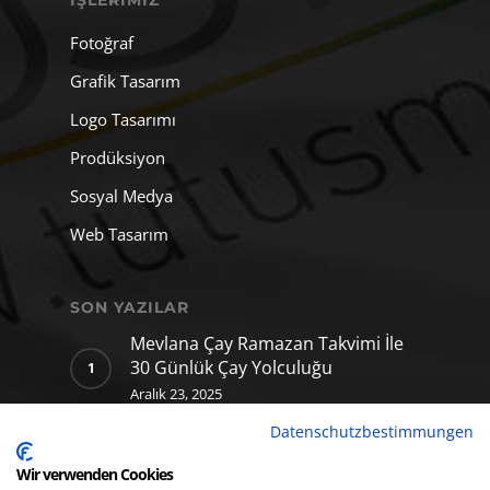
İŞLERIMIZ
Fotoğraf
Grafik Tasarım
Logo Tasarımı
Prodüksiyon
Sosyal Medya
Web Tasarım
SON YAZILAR
Mevlana Çay Ramazan Takvimi İle
30 Günlük Çay Yolculuğu
Aralık 23, 2025
Datenschutzbestimmungen
Mevlana Çay için hazırladığımız
yapay zekâ klibi
Wir verwenden Cookies