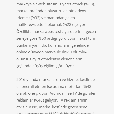
markaya ait web sitesini ziyaret etmek (%63),
marka tarafından oluşturulan bir videoyu
izlemek (%32) ve markadan gelen
maili/newsletter’ı okumak (%28) geliyor.
Özellikle marka websitesi ziyaretlerinin geçen
seneye göre %50 arttığı görülüyor. Fakat tüm
bunların yanında, kullanıcıların genelinde
online dünyada marka ile ilişkili olumlu-
olumsuz ayırt etmeksizin aksiyonların
çoğunda düşüş eğilimi görülüyor.
2016 yılında marka, ürün ve hizmet keşfinde
en önemli etmen ise arama motorları (%48)
olarak öne çıkıyor. Ardından ise TV’de görülen
reklamlar (%46) geliyor. TV reklamlarının
etkisinin ise, marka keşfinde geçen sene
ortalamasına göre %10’luk bir düşüş yaşadığı