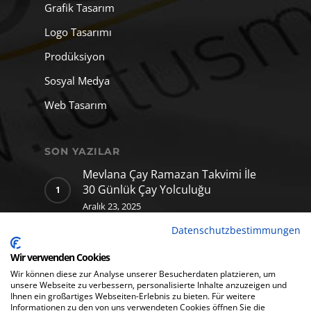
Grafik Tasarım
Logo Tasarımı
Prodüksiyon
Sosyal Medya
Web Tasarım
SON YAZILAR
Mevlana Çay Ramazan Takvimi İle
30 Günlük Çay Yolculuğu
Aralık 23, 2025
Datenschutzbestimmungen
Mevlana Çay için hazırladığımız
yapay zekâ klibi
Wir verwenden Cookies
Aralık 11, 2025
Wir können diese zur Analyse unserer Besucherdaten platzieren, um
unsere Webseite zu verbessern, personalisierte Inhalte anzuzeigen und
Ihnen ein großartiges Webseiten-Erlebnis zu bieten. Für weitere
Informationen zu den von uns verwendeten Cookies öffnen Sie die