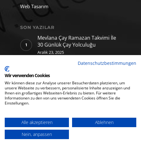
Web Tasarım
SON YAZILAR
Mevlana Çay Ramazan Takvimi İle
30 Günlük Çay Yolculuğu
Aralık 23, 2025
Datenschutzbestimmungen
Mevlana Çay için hazırladığımız
yapay zekâ klibi
Wir verwenden Cookies
Aralık 11, 2025
Wir können diese zur Analyse unserer Besucherdaten platzieren, um
unsere Webseite zu verbessern, personalisierte Inhalte anzuzeigen und
Ihnen ein großartiges Webseiten-Erlebnis zu bieten. Für weitere
Informationen zu den von uns verwendeten Cookies öffnen Sie die
Einstellungen.
Alle akzeptieren
Ablehnen
© 2026 Tutusmedia GmbH. All rights reserved.
Nein, anpassen