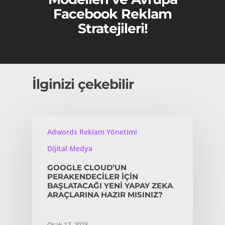
Facebook Reklam
Stratejileri!
İlginizi çekebilir
Adwords Reklam Yönetimi
Dijital Medya
GOOGLE CLOUD’UN
PERAKENDECILER IÇIN
BAŞLATACAĞI YENI YAPAY ZEKA
ARAÇLARINA HAZIR MISINIZ?
Ocak 17, 2023