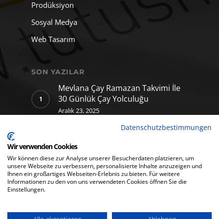
Prodüksiyon
Sosyal Medya
Web Tasarım
SON YAZILAR
Mevlana Çay Ramazan Takvimi İle
30 Günlük Çay Yolculuğu
Aralık 23, 2025
Datenschutzbestimmungen
Mevlana Çay için hazırladığımız
yapay zekâ klibi
Wir verwenden Cookies
Aralık 11, 2025
Wir können diese zur Analyse unserer Besucherdaten platzieren, um
unsere Webseite zu verbessern, personalisierte Inhalte anzuzeigen und
Ihnen ein großartiges Webseiten-Erlebnis zu bieten. Für weitere
Informationen zu den von uns verwendeten Cookies öffnen Sie die
Einstellungen.