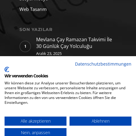
Web Tasarım
SON YAZILAR
Mevlana Çay Ramazan Takvimi İle
30 Günlük Çay Yolculuğu
Aralık 23, 2025
Datenschutzbestimmungen
Mevlana Çay için hazırladığımız
yapay zekâ klibi
Wir verwenden Cookies
Aralık 11, 2025
Wir können diese zur Analyse unserer Besucherdaten platzieren, um
unsere Webseite zu verbessern, personalisierte Inhalte anzuzeigen und
Ihnen ein großartiges Webseiten-Erlebnis zu bieten. Für weitere
Informationen zu den von uns verwendeten Cookies öffnen Sie die
Einstellungen.
Alle akzeptieren
Ablehnen
© 2026 Tutusmedia GmbH. All rights reserved.
Nein, anpassen