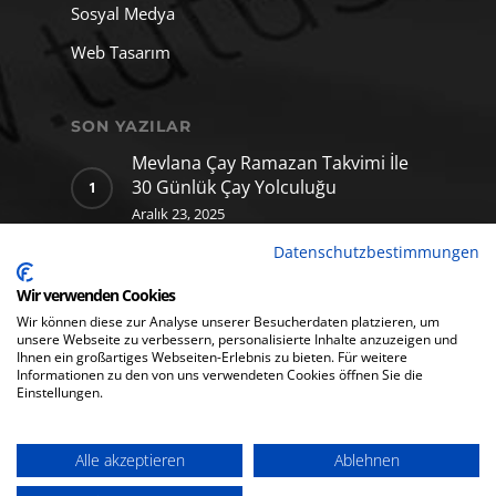
Sosyal Medya
Web Tasarım
SON YAZILAR
Mevlana Çay Ramazan Takvimi İle
30 Günlük Çay Yolculuğu
Aralık 23, 2025
Datenschutzbestimmungen
Mevlana Çay için hazırladığımız
yapay zekâ klibi
Wir verwenden Cookies
Aralık 11, 2025
Wir können diese zur Analyse unserer Besucherdaten platzieren, um
unsere Webseite zu verbessern, personalisierte Inhalte anzuzeigen und
Ihnen ein großartiges Webseiten-Erlebnis zu bieten. Für weitere
Informationen zu den von uns verwendeten Cookies öffnen Sie die
Einstellungen.
Alle akzeptieren
Ablehnen
© 2026 Tutusmedia GmbH. All rights reserved.