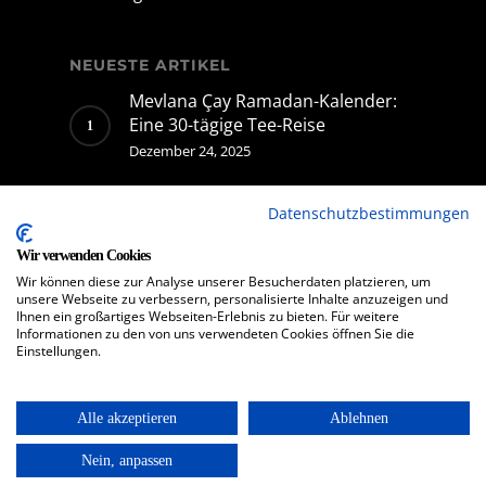
NEUESTE ARTIKEL
Mevlana Çay Ramadan-Kalender:
Eine 30-tägige Tee-Reise
Dezember 24, 2025
Mevlana Çay Gewinnspiel – Ein
Datenschutzbestimmungen
Schluck Zukunft
Dezember 11, 2025
Wir verwenden Cookies
Wir können diese zur Analyse unserer Besucherdaten platzieren, um
unsere Webseite zu verbessern, personalisierte Inhalte anzuzeigen und
Ihnen ein großartiges Webseiten-Erlebnis zu bieten. Für weitere
Informationen zu den von uns verwendeten Cookies öffnen Sie die
Einstellungen.
Alle akzeptieren
Ablehnen
© 2026 Tutusmedia GmbH. All rights reserved.
Nein, anpassen